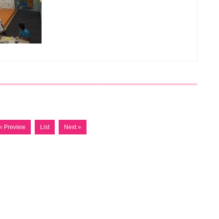
« Preview
List
Next »