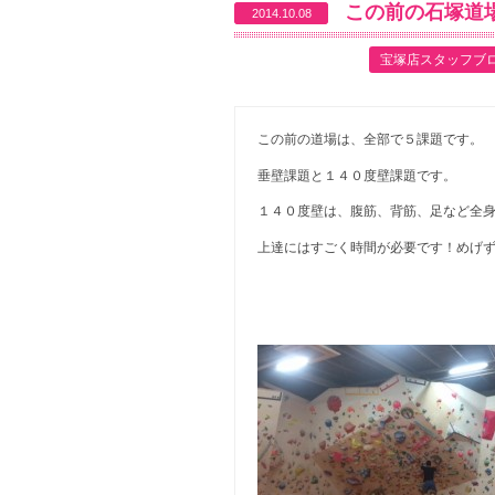
この前の石塚道
2014.10.08
宝塚店スタッフブ
この前の道場は、全部で５課題です。
垂壁課題と１４０度壁課題です。
１４０度壁は、腹筋、背筋、足など全
上達にはすごく時間が必要です！めげ