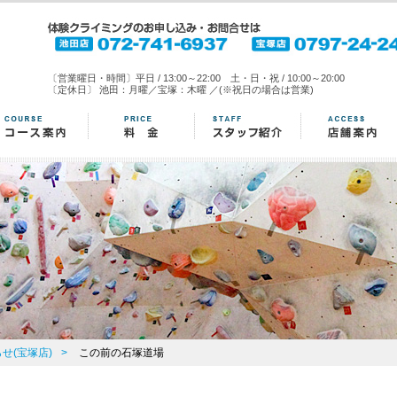
〔営業曜日・時間〕平日 / 13:00～22:00 土・日・祝 / 10:00～20:00
〔定休日〕 池田：月曜／宝塚：木曜 ／(※祝日の場合は営業)
せ(宝塚店)
>
この前の石塚道場