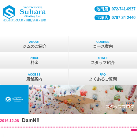
池田店
072-741-6937
宝塚店
0797-24-2440
ABOUT
COURSE
ジムのご紹介
コース案内
PRICE
STAFF
料金
スタッフ紹介
ACCESS
FAQ
店舗案内
よくあるご質問
DamN!!
2016.12.08