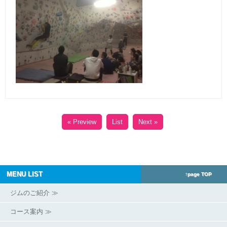
« Preview
List
Next »
MENU LIST
↑page TOP
ジムのご紹介 ≫
コース案内 ≫