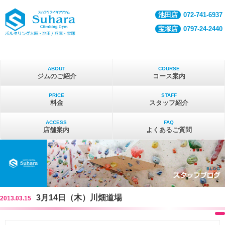
池田店
072-741-6937
宝塚店
0797-24-2440
ABOUT
COURSE
ジムのご紹介
コース案内
PRICE
STAFF
料金
スタッフ紹介
ACCESS
FAQ
店舗案内
よくあるご質問
3月14日（木）川畑道場
2013.03.15