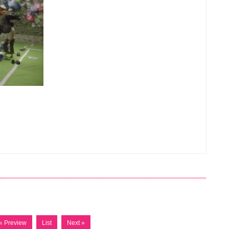
« Preview
List
Next »