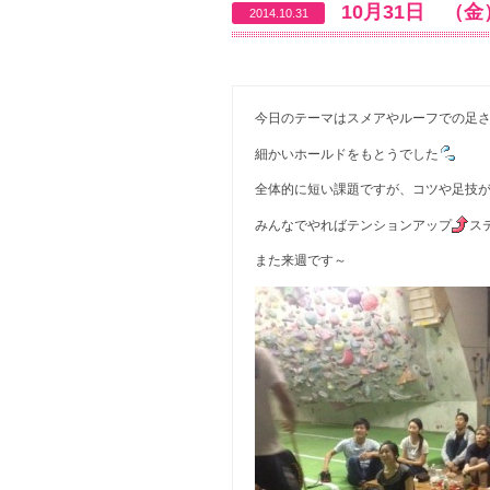
10月31日 （
2014.10.31
今日のテーマはスメアやルーフでの足
細かいホールドをもとうでした
全体的に短い課題ですが、コツや足技
みんなでやればテンションアップ
ス
また来週です～