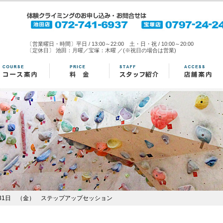
〔営業曜日・時間〕平日 / 13:00～22:00 土・日・祝 / 10:00～20:00
〔定休日〕 池田：月曜／宝塚：木曜 ／(※祝日の場合は営業)
月31日 （金） ステップアップセッション