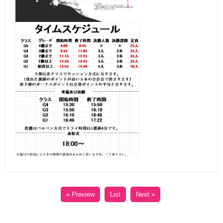
« Preview
List
Next »