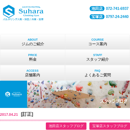
池田店
072-741-6937
宝塚店
0797-24-2440
ABOUT
COURSE
ジムのご紹介
コース案内
PRICE
STAFF
料金
スタッフ紹介
ACCESS
FAQ
店舗案内
よくあるご質問
[訂正]
2017.04.21
池田店スタッフブログ
宝塚店スタッフブログ