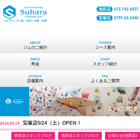
池田店
072-741-6937
宝塚店
0797-24-2440
ABOUT
COURSE
ジムのご紹介
コース案内
PRICE
STAFF
料金
スタッフ紹介
ACCESS
FAQ
店舗案内
よくあるご質問
宝塚店5/24（土）OPEN！
2014.05.14
西宮店スタッフブログ
池田店スタッフブログ
お知らせ(池田店)