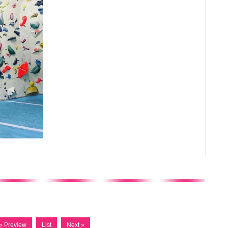
« Preview
List
Next »