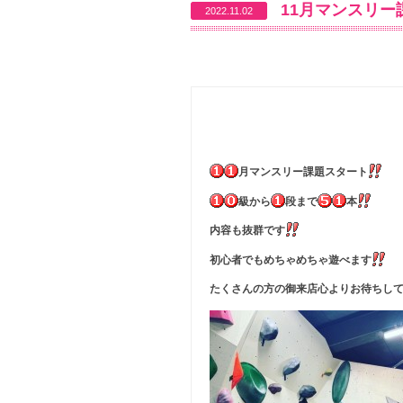
11月マンスリ
2022.11.02
月マンスリー課題スタート
級から
段まで
本
内容も抜群です
初心者でもめちゃめちゃ遊べます
たくさんの方の御来店心よりお待ちし