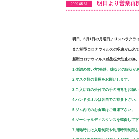
明日より営業再
2020.05.31
明日、6月1日の月曜日よりスハラクラ
まだ新型コロナウィルスの収束が出来
新型コロナウィルス感染拡大防止の為
1.体調の悪い方(発熱、咳などの症状が
2.マスク類の着用をお願いします。
3.ご入店時の受付での手の消毒をお願
4.ハンドタオルは各自でご持参下さい。
5.ジム内でのお食事はご遠慮下さい。
6.ソーシャルディスタンスを確保して
7.混雑時には入場制限や利用時間制限