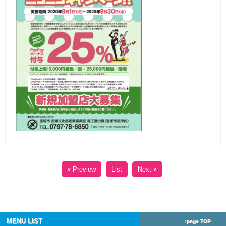
« Preview
List
Next »
MENU LIST
↑page TOP