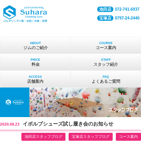
池田店
072-741-6937
宝塚店
0797-24-2440
ABOUT
COURSE
ジムのご紹介
コース案内
PRICE
STAFF
料金
スタッフ紹介
ACCESS
FAQ
店舗案内
よくあるご質問
イボルブシューズ試し履き会のお知らせ
2020.08.23
池田店スタッフブログ
宝塚店スタッフブログ
コース案内