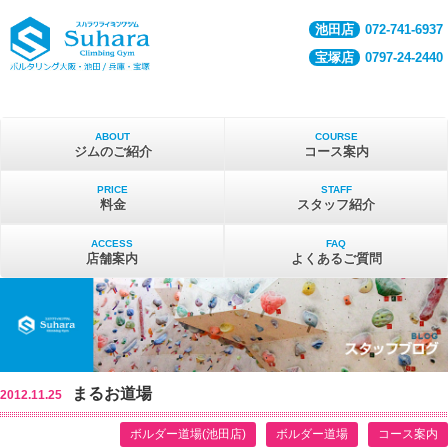
池田店
072-741-6937
宝塚店
0797-24-2440
ABOUT
COURSE
ジムのご紹介
コース案内
PRICE
STAFF
料金
スタッフ紹介
ACCESS
FAQ
店舗案内
よくあるご質問
まるお道場
2012.11.25
ボルダー道場(池田店)
ボルダー道場
コース案内