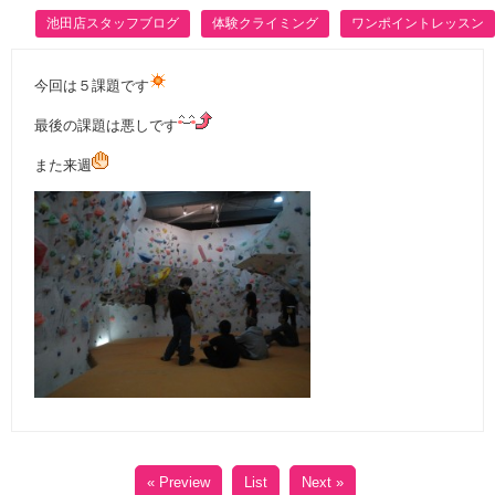
池田店スタッフブログ
体験クライミング
ワンポイントレッスン
今回は５課題です
最後の課題は悪しです
また来週
« Preview
List
Next »