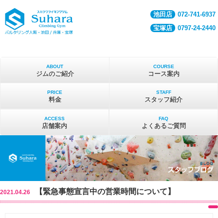
池田店
072-741-6937
宝塚店
0797-24-2440
ABOUT
COURSE
ジムのご紹介
コース案内
PRICE
STAFF
料金
スタッフ紹介
ACCESS
FAQ
店舗案内
よくあるご質問
【緊急事態宣言中の営業時間について】
2021.04.26